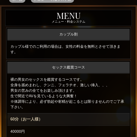
名
MENU
古
メニュー・料金システム
屋
カップル割
市
カップル様でのご利用の場合は、女性の料金を無料とさせて頂きま
【
す。
相
セックス鑑賞コース
互
裸の男女のセックスを鑑賞するコースです。
鑑
全身を舐めまわし、クンニ、フェラチオ、激しい挿入、、、
男女の営みの全てをお楽しみ頂けます。
賞
生で間近でAVを見ているような大興奮！
・
※体調等により、必ず勃起や射精が起こるとは限りませんのでご了承
下さい。
ス
60分（お一人様）
ワ
40000円
ッ