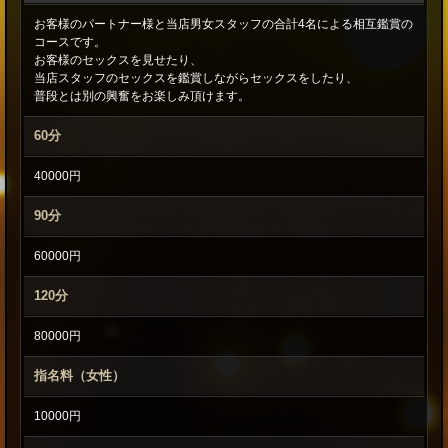
】
お客様のパートナー様と当店男女スタッフの合計4名による相互鑑賞の
の
コースです。
お客様のセックスを見せたり、
メ
当店スタッフのセックスを鑑賞しながらセックスをしたり、
ニ
普段とは別の興奮をお楽しみ頂けます。
ュ
60分
ー
40000円
・
90分
料
60000円
金
シ
120分
ス
80000円
テ
指名料（女性）
ム
10000円
案