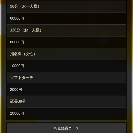
ピ
90分（お一人様）
ン
60000円
グ
120分（お一人様）
・
80000円
乱
交
指名料（女性）
・
10000円
セ
ソフトタッチ
ッ
2000円
ク
延長30分
ス
鑑
20000円
賞
相互鑑賞コース